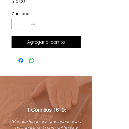
Precio
$15.00
Cantidad
*
Agregar al carrito
1 Corintios 16 9:
"Por qué tengo una gran oportunidad
de trabajar en la obra del Señor y