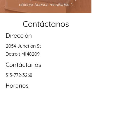
obtener buenos resultados.“.
Contáctanos
Dirección
2054 Junction St
Detroit MI 48209
Contáctanos
313-772-3268
Horarios
Mon - Sat
10:00 am – 9:00 pm
editorialpenuel@gmail.com