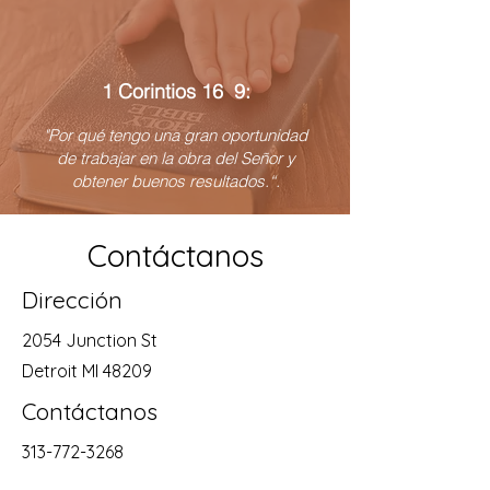
1 Corintios 16 9:
"Por qué tengo una gran oportunidad
de trabajar en la obra del Señor y
obtener buenos resultados.“.
Contáctanos
Dirección
2054 Junction St
Detroit MI 48209
Contáctanos
313-772-3268