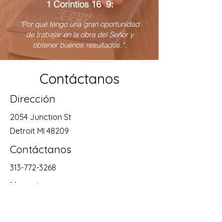
1 Corintios 16 9:
"Por qué tengo una gran oportunidad
de trabajar en la obra del Señor y
obtener buenos resultados.“.
Contáctanos
Dirección
2054 Junction St
Detroit MI 48209
Contáctanos
313-772-3268
Horarios
Mon - Sat