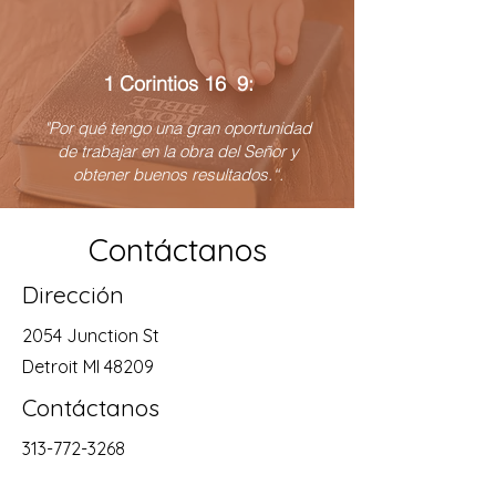
1 Corintios 16 9:
"Por qué tengo una gran oportunidad
de trabajar en la obra del Señor y
obtener buenos resultados.“.
Contáctanos
Dirección
2054 Junction St
Detroit MI 48209
Contáctanos
313-772-3268
Horarios