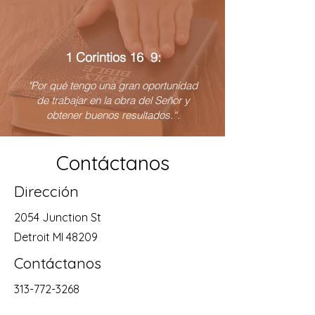
1 Corintios 16 9:
"Por qué tengo una gran oportunidad
de trabajar en la obra del Señor y
obtener buenos resultados.“.
Contáctanos
Dirección
2054 Junction St
Detroit MI 48209
Contáctanos
313-772-3268
Horarios