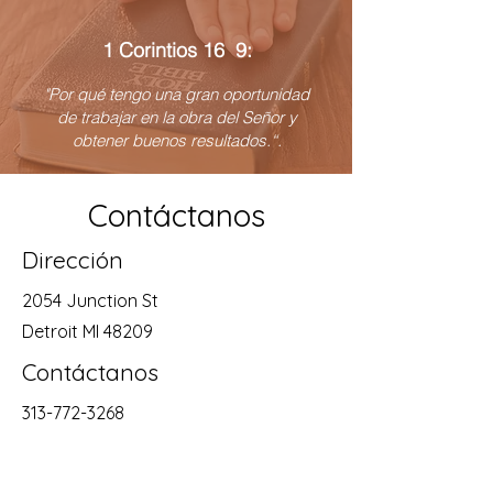
1 Corintios 16 9:
"Por qué tengo una gran oportunidad
de trabajar en la obra del Señor y
obtener buenos resultados.“.
Contáctanos
Dirección
2054 Junction St
Detroit MI 48209
Contáctanos
313-772-3268
Horarios
Mon - Sat