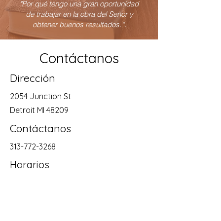
"Por qué tengo una gran oportunidad
de trabajar en la obra del Señor y
obtener buenos resultados.“.
Contáctanos
Dirección
2054 Junction St
Detroit MI 48209
Contáctanos
313-772-3268
Horarios
Mon - Sat
10:00 am – 9:00 pm
editorialpenuel@gmail.com